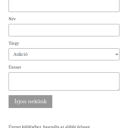
Név
Tárgy
Üzenet
Írjon nekünk
Üzenet küldéséhez, használja az alábbi űrlapot