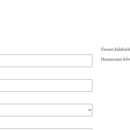
Üzenet küldéséhe
Hamarosan felve